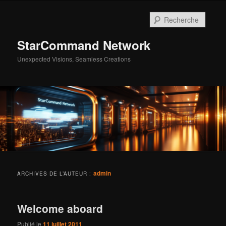
Aller
Aller
au
au
Reche
contenu
contenu
principal
secondaire
StarCommand Network
Unexpected Visions, Seamless Creations
Menu
principal
admin
ARCHIVES DE L’AUTEUR :
Welcome aboard
Publié le
11 juillet 2011