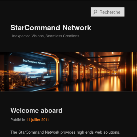
Aller
Aller
au
au
Reche
contenu
contenu
principal
secondaire
StarCommand Network
Unexpected Visions, Seamless Creations
Menu
principal
Welcome aboard
Publié le
11 juillet 2011
The StarCommand Network provides high ends web solutions,